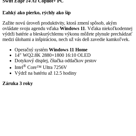
Swift
Edge 14 AI
Copilot+ PC
Ľahký ako pierko, rýchly ako šíp
Zažite novú úroveň produktivity, ktorá zmení spôsob, akým
ovládate svoju agendu vďaka
Windows 11
. Vďaka niekoľkodennej
výdrži batérie a bleskurýchlemu výkonu môžete plynule prechádzať
medzi úlohami a inšpiráciou, nech už vás deň zavedie kamkoľvek.
Operačný systém
Windows 11 Home
14″ WQ2.8K 2880×1800 16:10 OLED
Dotykový displej, čítačka odtlačkov prstov
®
Intel
Core™ Ultra 7256V
Výdrž na batériu až 12.5 hodiny
Záruka 3 roky