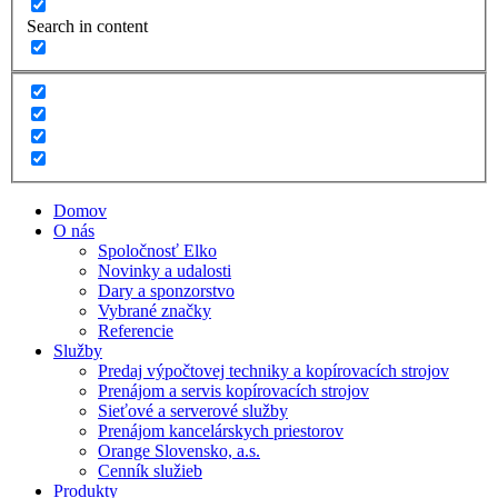
Search in content
Domov
O nás
Spoločnosť Elko
Novinky a udalosti
Dary a sponzorstvo
Vybrané značky
Referencie
Služby
Predaj výpočtovej techniky a kopírovacích strojov
Prenájom a servis kopírovacích strojov
Sieťové a serverové služby
Prenájom kancelárskych priestorov
Orange Slovensko, a.s.
Cenník služieb
Produkty