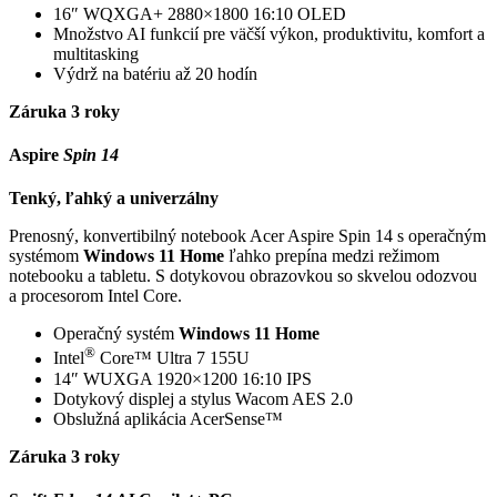
16″ WQXGA+ 2880×1800 16:10 OLED
Množstvo AI funkcií pre väčší výkon, produktivitu, komfort a
multitasking
Výdrž na batériu až 20 hodín
Záruka 3 roky
Aspire
Spin 14
Tenký, ľahký a univerzálny
Prenosný, konvertibilný notebook Acer Aspire Spin 14 s operačným
systémom
Windows 11 Home
ľahko prepína medzi režimom
notebooku a tabletu. S dotykovou obrazovkou so skvelou odozvou
a procesorom Intel Core.
Operačný systém
Windows 11 Home
®
Intel
Core™ Ultra 7 155U
14″ WUXGA 1920×1200 16:10 IPS
Dotykový displej a stylus Wacom AES 2.0
Obslužná aplikácia AcerSense™
Záruka 3 roky