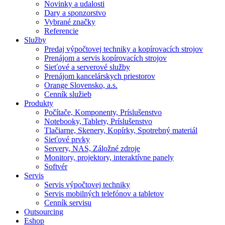
Novinky a udalosti
Dary a sponzorstvo
Vybrané značky
Referencie
Služby
Predaj výpočtovej techniky a kopírovacích strojov
Prenájom a servis kopírovacích strojov
Sieťové a serverové služby
Prenájom kancelárskych priestorov
Orange Slovensko, a.s.
Cenník služieb
Produkty
Počítače, Komponenty, Príslušenstvo
Notebooky, Tablety, Príslušenstvo
Tlačiarne, Skenery, Kopírky, Spotrebný materiál
Sieťové prvky
Servery, NAS, Záložné zdroje
Monitory, projektory, interaktívne panely
Softvér
Servis
Servis výpočtovej techniky
Servis mobilných telefónov a tabletov
Cenník servisu
Outsourcing
Eshop