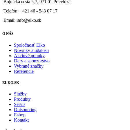
Bojnická cesta 5,7, 971 01 Prievidza
Telefón: +421 46 - 543 07 17
Email: info@elko.sk
O NÁS
Spoločnosť Elko
Novinky a udalosti
Akciové ponuky
Dary a sponzorstvo
Vybrané značky
Referencie
ELKO.SK
Služby
Produkty
Servis
Outsourcing
Eshop
Kontakt