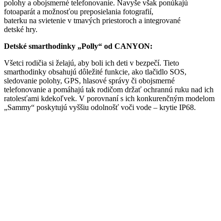
polohy a obojsmerné telefonovanie. Navyše však ponúkajú
fotoaparát a možnosťou preposielania fotografií,
baterku na svietenie v tmavých priestoroch a integrované
detské hry.
Detské smarthodinky „Polly“ od CANYON:
Všetci rodičia si želajú, aby boli ich deti v bezpečí. Tieto
smarthodinky obsahujú dôležité funkcie, ako tlačidlo SOS,
sledovanie polohy, GPS, hlasové správy či obojsmerné
telefonovanie a pomáhajú tak rodičom držať ochrannú ruku nad ich
ratolesťami kdekoľvek. V porovnaní s ich konkurenčným modelom
„Sammy“ poskytujú vyššiu odolnošť voči vode – krytie IP68.