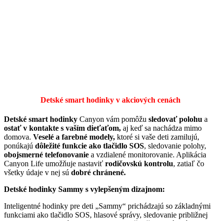
Detské smart hodinky v akciových cenách
Detské smart hodinky
Canyon vám pomôžu
sledovať polohu
a
ostať v kontakte s vaším dieťaťom,
aj keď sa nachádza mimo
domova.
Veselé a farebné modely,
ktoré si vaše deti zamilujú,
ponúkajú
dôležité funkcie ako tlačidlo SOS
, sledovanie polohy,
obojsmerné telefonovanie
a vzdialené monitorovanie. Aplikácia
Canyon Life umožňuje nastaviť
rodičovskú kontrolu
, zatiaľ čo
všetky údaje v nej sú
dobré chránené.
Detské hodinky Sammy s vylepšeným dizajnom:
Inteligentné hodinky pre deti „Sammy“ prichádzajú so základnými
funkciami ako tlačidlo SOS, hlasové správy, sledovanie približnej