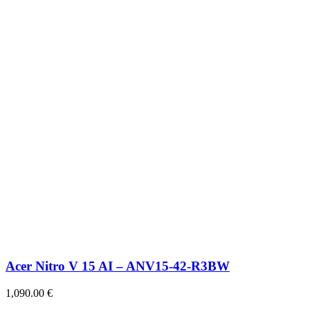
Acer Nitro V 15 AI – ANV15-42-R3BW
1,090.00
€