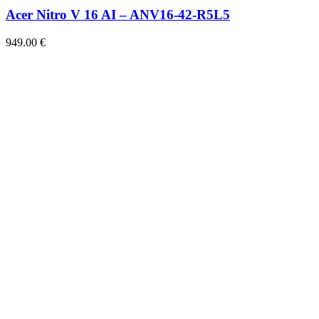
Acer Nitro V 16 AI – ANV16-42-R5L5
949.00
€