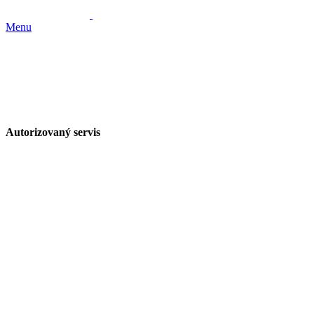
Menu
Autorizovaný servis
Spoločnosť ELKO zabezpečuje záručný a
pozáručný servis mobilných telefónov / smartfónov
/ značiek ALCATEL, APPLE iPhone (iPhone
zakúpené v sieti Orange) a PRESTIGIO (Orange).