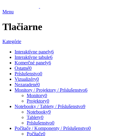
Menu
Tlačiarne
Kategórie
Interaktívne panely
6
Interaktívne tabule
6
Komerčné panely
6
Ostatné
0
Príslušenstvo
0
Vizualizéry
0
Nezaradené
0
Monitory / Projektory / Príslušenstvo
6
Monitory
0
Projektory
0
Notebooky / Tablety / Príslušenstvo
9
Notebooky
9
Tablety
0
Príslušenstvo
0
Počítače / Komponenty / Príslušenstvo
0
Počítače
0