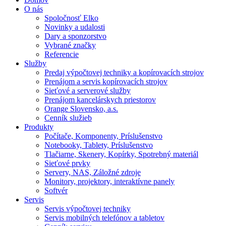
O nás
Spoločnosť Elko
Novinky a udalosti
Dary a sponzorstvo
Vybrané značky
Referencie
Služby
Predaj výpočtovej techniky a kopírovacích strojov
Prenájom a servis kopírovacích strojov
Sieťové a serverové služby
Prenájom kancelárskych priestorov
Orange Slovensko, a.s.
Cenník služieb
Produkty
Počítače, Komponenty, Príslušenstvo
Notebooky, Tablety, Príslušenstvo
Tlačiarne, Skenery, Kopírky, Spotrebný materiál
Sieťové prvky
Servery, NAS, Záložné zdroje
Monitory, projektory, interaktívne panely
Softvér
Servis
Servis výpočtovej techniky
Servis mobilných telefónov a tabletov