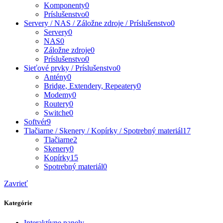
Komponenty
0
Príslušenstvo
0
Servery / NAS / Záložne zdroje / Príslušenstvo
0
Servery
0
NAS
0
Záložne zdroje
0
Príslušenstvo
0
Sieťové prvky / Príslušenstvo
0
Antény
0
Bridge, Extendery, Repeatery
0
Modemy
0
Routery
0
Switche
0
Softvér
9
Tlačiarne / Skenery / Kopírky / Spotrebný materiál
17
Tlačiarne
2
Skenery
0
Kopírky
15
Spotrebný materiál
0
Zavrieť
Kategórie
Interaktívne panely