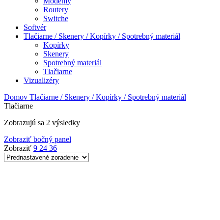
Modemy
Routery
Switche
Softvér
Tlačiarne / Skenery / Kopírky / Spotrebný materiál
Kopírky
Skenery
Spotrebný materiál
Tlačiarne
Vizualizéry
Domov
Tlačiarne / Skenery / Kopírky / Spotrebný materiál
Tlačiarne
Zobrazujú sa 2 výsledky
Zobraziť bočný panel
Zobraziť
9
24
36