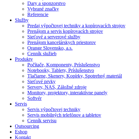
Dary a sponzorstvo
Vybrané značky
Referencie
Služby
Predaj výpočtovej techniky a kopírovacích strojov
Prenájom a servis kopírovacích strojov
Sieťové a serverové služby
Prenájom kancelárskych priestorov
Orange Slovensko, a.s.
Cenník služieb
Produkty
Počítače, Komponenty, Príslušenstvo
Notebooky, Tablety, Príslušenstvo
Tlačiarne, Skenery, Kopírky, Spotrebný materiál
Sieťové prvky
Servery, NAS, Záložné zdroje
Monitory, projektory, interaktívne panely
Softvér
Servis
Servis výpočtovej techniky
Servis mobilných telefónov a tabletov
Cenník servisu
Outsourcing
Eshop
Kontakt