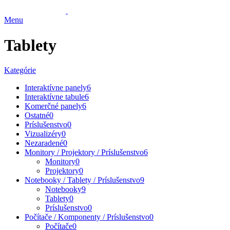
Menu
Tablety
Kategórie
Interaktívne panely
6
Interaktívne tabule
6
Komerčné panely
6
Ostatné
0
Príslušenstvo
0
Vizualizéry
0
Nezaradené
0
Monitory / Projektory / Príslušenstvo
6
Monitory
0
Projektory
0
Notebooky / Tablety / Príslušenstvo
9
Notebooky
9
Tablety
0
Príslušenstvo
0
Počítače / Komponenty / Príslušenstvo
0
Počítače
0