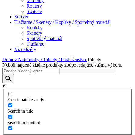
Modemy
Routery
Switche
Softvér
Tlačiarne / Skenery / Kopírky / Spotrebný materiál
Kopírky
Skenery
Spotrebný materiál
Tlačiarne
Vizualizéry
Domov
Notebooky / Tablety / Príslušenstvo
Tablety
Neboli nájdené žiadne produkty zodpovedajúce vášmu výberu.
Exact matches only
Search in title
Search in content