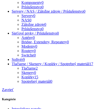
Komponenty
0
Príslušenstvo
0
Servery / NAS / Záložne zdroje / Príslušenstvo
0
Servery
0
NAS
0
Záložne zdroje
0
Príslušenstvo
0
Sieťové prvky / Príslušenstvo
0
Antény
0
Bridge, Extendery, Repeatery
0
Modemy
0
Routery
0
Switche
0
Softvér
9
Tlačiarne / Skenery / Kopírky / Spotrebný materiál
17
Tlačiarne
2
Skenery
0
Kopírky
15
Spotrebný materiál
0
Zavrieť
Kategórie
Interaktívne panely