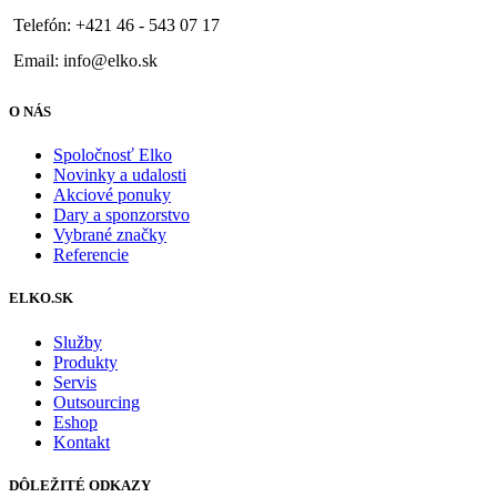
Telefón: +421 46 - 543 07 17
Email: info@elko.sk
O NÁS
Spoločnosť Elko
Novinky a udalosti
Akciové ponuky
Dary a sponzorstvo
Vybrané značky
Referencie
ELKO.SK
Služby
Produkty
Servis
Outsourcing
Eshop
Kontakt
DÔLEŽITÉ ODKAZY